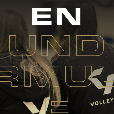
EN
UND
RMU
E