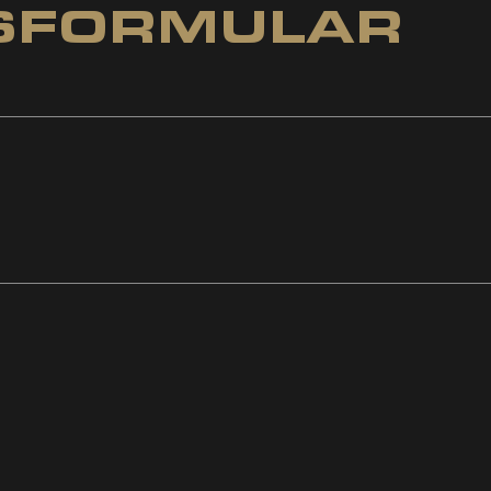
SFORMULAR
r
Frau
Divers
NTAKTE
r
Frau
Divers
HRGEMEINSCHAFT
I KINDERN UNTER 16 