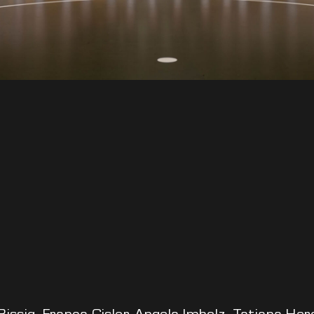
 Bissig, Franca Gisler, Angela Imholz, Tatjana He