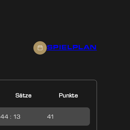
SPIELPLAN
Sätze
Punkte
44 : 13
41