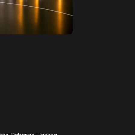
rger, Deborah Herzog,