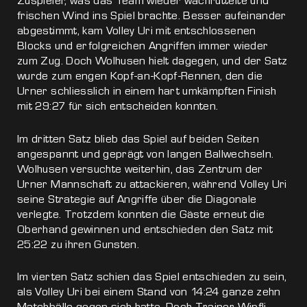
Zuspieler, was das Team wieder wachrüttelte und
frischen Wind ins Spiel brachte. Besser aufeinander
abgestimmt, kam Volley Uri mit entschlossenen
Blocks und erfolgreichen Angriffen immer wieder
zum Zug. Doch Wolhusen hielt dagegen, und der Satz
wurde zum engen Kopf-an-Kopf-Rennen, den die
Urner schliesslich in einem hart umkämpften Finish
mit 29:27 für sich entscheiden konnten.
Im dritten Satz blieb das Spiel auf beiden Seiten
angespannt und geprägt von langen Ballwechseln.
Wolhusen versuchte weiterhin, das Zentrum der
Urner Mannschaft zu attackieren, während Volley Uri
seine Strategie auf Angriffe über die Diagonale
verlegte. Trotzdem konnten die Gäste erneut die
Oberhand gewinnen und entschieden den Satz mit
25:22 zu ihren Gunsten.
Im vierten Satz schien das Spiel entschieden zu sein,
als Volley Uri bei einem Stand von 14:24 ganze zehn
Matchbälle gegen sich hatte. Doch Trainer Wipfli